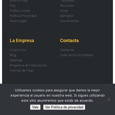
Envío y Pago
Tutoriales
Faq
Recursos
Política Venta
Guias
Política Privacidad
Ejemplos
Aviso Legal
Documentos
La Empresa
Contacta
A Cerca De...
Contactar
Blog
Subir Archivos Pedidos
Sitemap
Programa de Fidelización
Formas de Pago
Utilizamos cookies para asegurar que damos la mejor
© 2026
Smartwebs
.
experiencia al usuario en nuestra web. Si sigues utilizando
este sitio asumiremos que estás de acuerdo.
Vale
Ver Política de privacidad