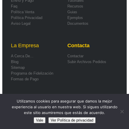
Envío y Pago
Tutoriales
Faq
Recursos
Política Venta
Guias
Política Privacidad
Ejemplos
Aviso Legal
Documentos
La Empresa
Contacta
A Cerca De...
Contactar
Blog
Subir Archivos Pedidos
Sitemap
Programa de Fidelización
Formas de Pago
Utilizamos cookies para asegurar que damos la mejor
© 2026
Smartwebs
.
experiencia al usuario en nuestra web. Si sigues utilizando
este sitio asumiremos que estás de acuerdo.
Vale
Ver Política de privacidad