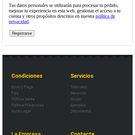
Tus datos personales se utilizarán para procesar tu pedido,
mejorar tu experiencia en esta web, gestionar el acceso a tu
cuenta y otros propósitos descritos en nuestra
política de
privacidad
.
Registrarse
Condiciones
Servicios
Envío y Pago
Tutoriales
Faq
Recursos
Política Venta
Guias
Política Privacidad
Ejemplos
Aviso Legal
Documentos
La Empresa
Contacta