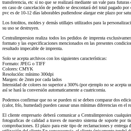
transferencia, etc si no que se realizará mediante un vale para futuras
en caso de cancelación de pedido se descontará del total pagado por 
pvc es de 10-12 días laborables pudiendose alargar este plazo por sat
Los fotolitos, moldes y demás utillajes utilizados para la personaliz
su uso se destruyen.
Centralimpresion realiza todos los pedidos de imprenta exclusivamen
formato y las especificaciones mencionados en las presentes condicion
resultado impecable de imprenta.
Solo se acepta archivos con los siguientes características:
Formato: JPEG o TIFF
Colores: CMYK
Resolución: mínimo 300dpi
Margen: de 2mm por cada lados
Intensidad de colores no superior a 300% (por ejemplo no se acepta
así se hará la conversión automaticamente a cuatricomia.
Podemos confirmar que no se pueden ni se deben comparar dos edicion
(calor, frío, humedad) pueden causar unas mínimas diferencias en el re
El cliente empresario deberá comunicar a Centralimpresion cualquier
fotograficas de calidad a traves de nuestro sistema de soporte por tic
comprobaciones. El plazo para este tipo de reclamaciones y entrega d
utilización del cliente.En consecuencia, el cliente únicamente tendr