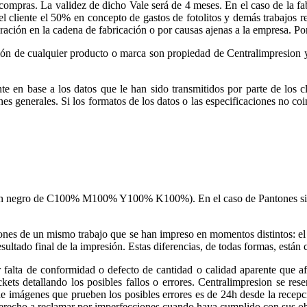
 compras. La validez de dicho Vale será de 4 meses. En el caso de la fab
el cliente el 50% en concepto de gastos de fotolitos y demás trabajos r
uración en la cadena de fabricación o por causas ajenas a la empresa. P
ación de cualquier producto o marca son propiedad de Centralimpresion y
te en base a los datos que le han sido transmitidos por parte de los c
es generales. Si los formatos de los datos o las especificaciones no co
 un negro de C100% M100% Y100% K100%). En el caso de Pantones siemp
es de un mismo trabajo que se han impreso en momentos distintos: el 
sultado final de la impresión. Estas diferencias, de todas formas, están
 falta de conformidad o defecto de cantidad o calidad aparente que afe
kets detallando los posibles fallos o errores. Centralimpresion se rese
e imágenes que prueben los posibles errores es de 24h desde la recepció
á derecho a reclamar por imperfecciones cuando haya cumplido con sus o