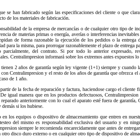
ue se han fabricado según las especificaciones del cliente o que clar
to de los materiales de fabricación.
ponsabilidad de la empresa de mercancías o de cualquier otro tipo de i
rencia de materias primas o energía, averías o interferencias inevitables
mpidan de forma razonable la ejecución de los pedidos o la entrega 
idad para la misma, para prorrogar razonablemente el plazo de entrega pa
 o parcialmente, del contrato. Si por todo lo anterior expresado, 
ales. Centralimpresion informará sobre los extremos antes expuestos lo 
ienen 2 años de garantía según ley vigente (1+1) siempre y cuando la 
con Centralimpresion y el resto de los años de garantía que ofrezca el ar
caso de 1 año.
artir de la fecha de reparación y factura, haciendose cargo el cliente f
 De igual manera que en los productos defectuosos, Centralimpresion s
l reparado anteriormente con lo cual el aparato esté fuera de garantía
y demás si los hubiese.
en los equipos o dispositivo de almacenamiento que entren en nuestro
testeo del mismo es responsabilidad exclusiva del usuario y en ning
limpresion siempre le recomienda encarecidamente que antes de entregar
n otro disco duro externo o en cualquier otro tipo de dispositivo de alm