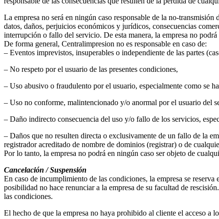
responsable de las consecuencias que resulten de la pérdida de cualqui
La empresa no será en ningún caso responsable de la no-transmisión de
datos, daños, perjuicios económicos y jurídicos, consecuencias comerci
interrupción o fallo del servicio. De esta manera, la empresa no pod
De forma general, Centralimpresion no es responsable en caso de:
– Eventos imprevistos, insuperables o independiente de las partes (ca
– No respeto por el usuario de las presentes condiciones,
– Uso abusivo o fraudulento por el usuario, especialmente como se ha d
– Uso no conforme, malintencionado y/o anormal por el usuario del ser
– Daño indirecto consecuencia del uso y/o fallo de los servicios, espec
– Daños que no resulten directa o exclusivamente de un fallo de la empr
registrador acreditado de nombre de dominios (registrar) o de cualqu
Por lo tanto, la empresa no podrá en ningún caso ser objeto de cualqu
Cancelación / Suspensión
En caso de incumplimiento de las condiciones, la empresa se reserva el
posibilidad no hace renunciar a la empresa de su facultad de rescisió
las condiciones.
El hecho de que la empresa no haya prohibido al cliente el acceso a lo