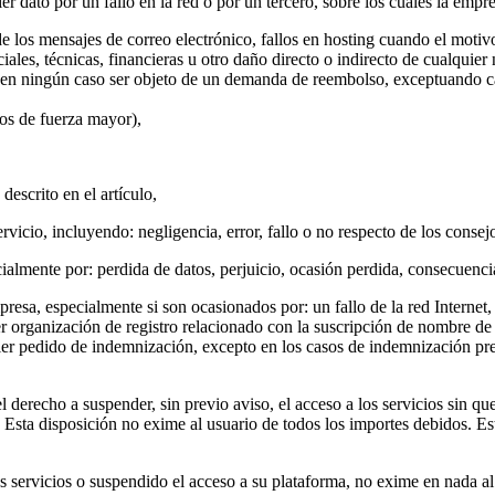
er dato por un fallo en la red o por un tercero, sobre los cuales la empr
 los mensajes de correo electrónico, fallos en hosting cuando el motiv
ales, técnicas, financieras u otro daño directo o indirecto de cualquier
rá en ningún caso ser objeto de un demanda de reembolso, exceptuando c
sos de fuerza mayor),
escrito en el artículo,
vicio, incluyendo: negligencia, error, fallo o no respecto de los cons
ialmente por: perdida de datos, perjuicio, ocasión perdida, consecuencias
esa, especialmente si son ocasionados por: un fallo de la red Internet, 
ier organización de registro relacionado con la suscripción de nombre 
ier pedido de indemnización, excepto en los casos de indemnización pre
 derecho a suspender, sin previo aviso, el acceso a los servicios sin qu
n. Esta disposición no exime al usuario de todos los importes debidos. E
s servicios o suspendido el acceso a su plataforma, no exime en nada al