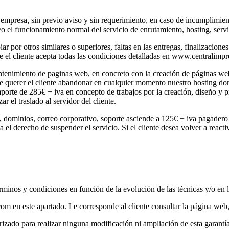
 empresa, sin previo aviso y sin requerimiento, en caso de incumplimie
y/o el funcionamiento normal del servicio de enrutamiento, hosting, serv
or otros similares o superiores, faltas en las entregas, finalizaciones 
e el cliente acepta todas las condiciones detalladas en www.centralimpr
ntenimiento de paginas web, en concreto con la creación de páginas web b
e querer el cliente abandonar en cualquier momento nuestro hosting don
orte de 285€ + iva en concepto de trabajos por la creación, diseño y 
r el traslado al servidor del cliente.
 dominios, correo corporativo, soporte asciende a 125€ + iva pagadero
a el derecho de suspender el servicio. Si el cliente desea volver a reac
rminos y condiciones en función de la evolución de las técnicas y/o en l
om en este apartado. Le corresponde al cliente consultar la página web
izado para realizar ninguna modificación ni ampliación de esta garantía