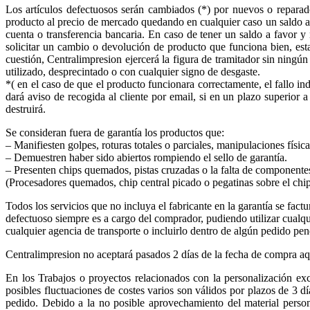
Los artículos defectuosos serán cambiados (*) por nuevos o reparado
producto al precio de mercado quedando en cualquier caso un saldo a 
cuenta o transferencia bancaria. En caso de tener un saldo a favor y
solicitar un cambio o devolución de producto que funciona bien, esta
cuestión, Centralimpresion ejercerá la figura de tramitador sin ningú
utilizado, desprecintado o con cualquier signo de desgaste.
*( en el caso de que el producto funcionara correctamente, el fallo in
dará aviso de recogida al cliente por email, si en un plazo superior
destruirá.
Se consideran fuera de garantía los productos que:
– Manifiesten golpes, roturas totales o parciales, manipulaciones físic
– Demuestren haber sido abiertos rompiendo el sello de garantía.
– Presenten chips quemados, pistas cruzadas o la falta de componente
(Procesadores quemados, chip central picado o pegatinas sobre el chip
Todos los servicios que no incluya el fabricante en la garantía se factu
defectuoso siempre es a cargo del comprador, pudiendo utilizar cualqu
cualquier agencia de transporte o incluirlo dentro de algún pedido pen
Centralimpresion no aceptará pasados 2 días de la fecha de compra aqu
En los Trabajos o proyectos relacionados con la personalización excl
posibles fluctuaciones de costes varios son válidos por plazos de 3 d
pedido. Debido a la no posible aprovechamiento del material person