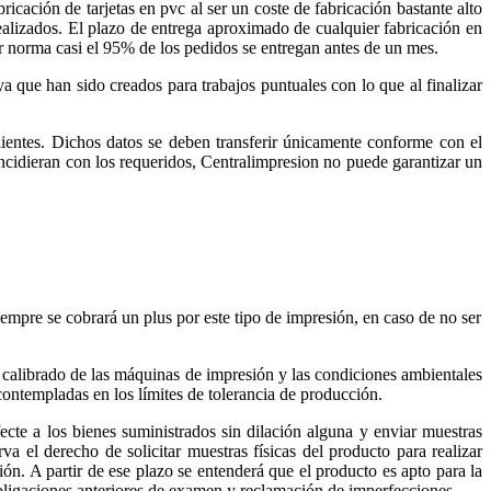
ricación de tarjetas en pvc al ser un coste de fabricación bastante alto
ealizados. El plazo de entrega aproximado de cualquier fabricación en
or norma casi el 95% de los pedidos se entregan antes de un mes.
a que han sido creados para trabajos puntuales con lo que al finalizar
lientes. Dichos datos se deben transferir únicamente conforme con el
incidieran con los requeridos, Centralimpresion no puede garantizar un
re se cobrará un plus por este tipo de impresión, en caso de no ser
calibrado de las máquinas de impresión y las condiciones ambientales
 contempladas en los límites de tolerancia de producción.
cte a los bienes suministrados sin dilación alguna y enviar muestras
rva el derecho de solicitar muestras físicas del producto para realizar
n. A partir de ese plazo se entenderá que el producto es apto para la
bligaciones anteriores de examen y reclamación de imperfecciones.