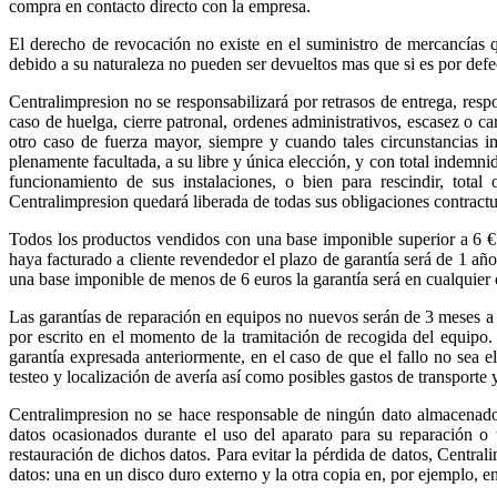
compra en contacto directo con la empresa.
El derecho de revocación no existe en el suministro de mercancías q
debido a su naturaleza no pueden ser devueltos mas que si es por defec
Centralimpresion no se responsabilizará por retrasos de entrega, res
caso de huelga, cierre patronal, ordenes administrativos, escasez o ca
otro caso de fuerza mayor, siempre y cuando tales circunstancias i
plenamente facultada, a su libre y única elección, y con total indemn
funcionamiento de sus instalaciones, o bien para rescindir, total
Centralimpresion quedará liberada de todas sus obligaciones contractu
Todos los productos vendidos con una base imponible superior a 6 € t
haya facturado a cliente revendedor el plazo de garantía será de 1 año 
una base imponible de menos de 6 euros la garantía será en cualquier 
Las garantías de reparación en equipos no nuevos serán de 3 meses a p
por escrito en el momento de la tramitación de recogida del equipo.
garantía expresada anteriormente, en el caso de que el fallo no sea e
testeo y localización de avería así como posibles gastos de transporte 
Centralimpresion no se hace responsable de ningún dato almacenado 
datos ocasionados durante el uso del aparato para su reparación o 
restauración de dichos datos. Para evitar la pérdida de datos, Centra
datos: una en un disco duro externo y la otra copia en, por ejemplo, e