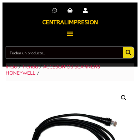
CENTRALIMPRESION
Inicio
/
Tienda
/
ACCESORIOS SCANNERS
HONEYWELL
/