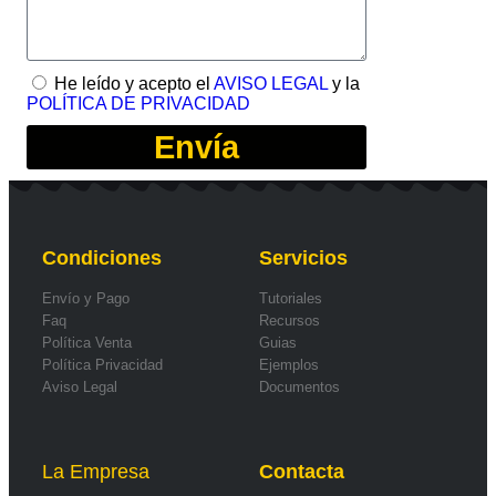
He leído y acepto el
AVISO LEGAL
y la
POLÍTICA DE PRIVACIDAD
Envía
Condiciones
Servicios
Envío y Pago
Tutoriales
Faq
Recursos
Política Venta
Guias
Política Privacidad
Ejemplos
Aviso Legal
Documentos
La Empresa
Contacta