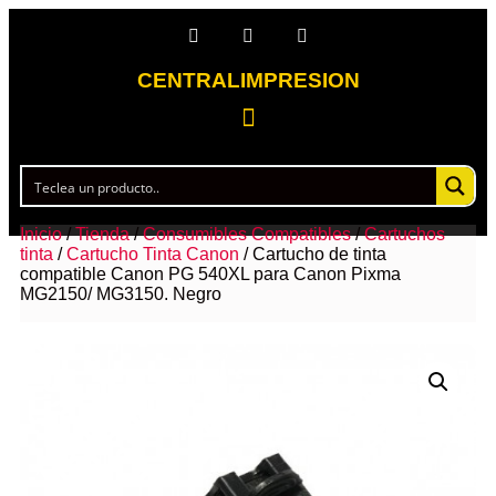
CENTRALIMPRESION
Inicio
/
Tienda
/
Consumibles Compatibles
/
Cartuchos
tinta
/
Cartucho Tinta Canon
/ Cartucho de tinta
compatible Canon PG 540XL para Canon Pixma
MG2150/ MG3150. Negro