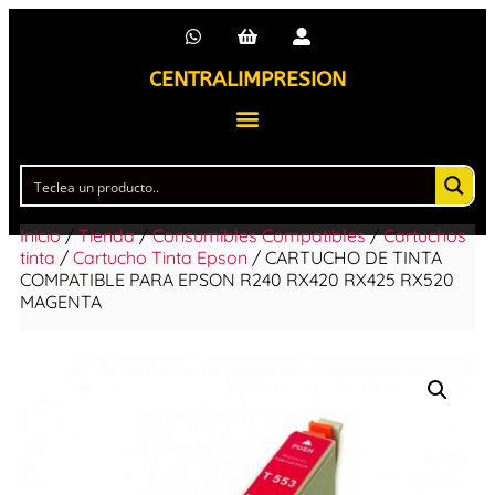
CENTRALIMPRESION
Inicio
/
Tienda
/
Consumibles Compatibles
/
Cartuchos
tinta
/
Cartucho Tinta Epson
/ CARTUCHO DE TINTA
COMPATIBLE PARA EPSON R240 RX420 RX425 RX520
MAGENTA