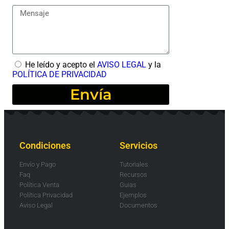
He leído y acepto el
AVISO LEGAL
y la
POLÍTICA DE PRIVACIDAD
Envía
Condiciones
Servicios
Envío y Pago
Tutoriales
Faq
Recursos
Política Venta
Guias
Política Privacidad
Ejemplos
Aviso Legal
Documentos