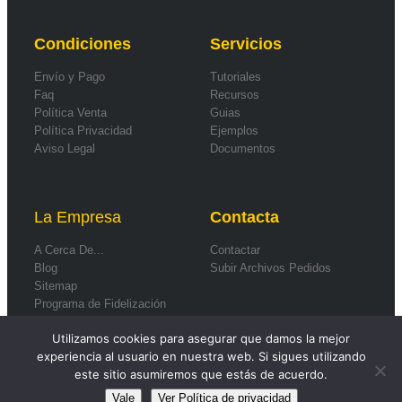
Condiciones
Servicios
Envío y Pago
Tutoriales
Faq
Recursos
Política Venta
Guias
Política Privacidad
Ejemplos
Aviso Legal
Documentos
La Empresa
Contacta
A Cerca De...
Contactar
Blog
Subir Archivos Pedidos
Sitemap
Programa de Fidelización
Formas de Pago
Utilizamos cookies para asegurar que damos la mejor
experiencia al usuario en nuestra web. Si sigues utilizando
este sitio asumiremos que estás de acuerdo.
Vale
Ver Política de privacidad
© 2026
Smartwebs
.