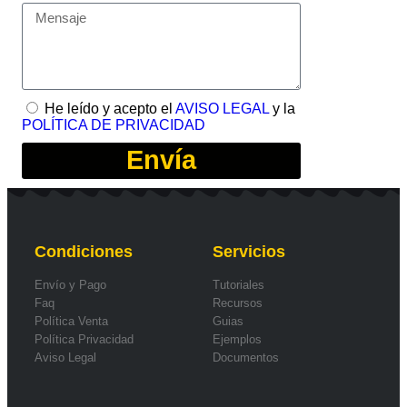
He leído y acepto el
AVISO LEGAL
y la
POLÍTICA DE PRIVACIDAD
Envía
Condiciones
Servicios
Envío y Pago
Tutoriales
Faq
Recursos
Política Venta
Guias
Política Privacidad
Ejemplos
Aviso Legal
Documentos