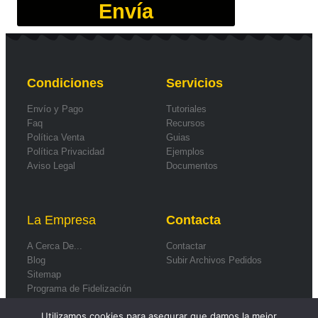
Envía
Condiciones
Servicios
Envío y Pago
Tutoriales
Faq
Recursos
Política Venta
Guias
Política Privacidad
Ejemplos
Aviso Legal
Documentos
La Empresa
Contacta
A Cerca De...
Contactar
Blog
Subir Archivos Pedidos
Sitemap
Programa de Fidelización
Formas de Pago
Utilizamos cookies para asegurar que damos la mejor