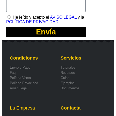
He leído y acepto el
AVISO LEGAL
y la
POLÍTICA DE PRIVACIDAD
Envía
Condiciones
Servicios
Envío y Pago
Tutoriales
Faq
Recursos
Política Venta
Guias
Política Privacidad
Ejemplos
Aviso Legal
Documentos
La Empresa
Contacta