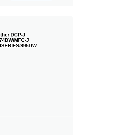
other DCP-J
74DW/MFC-J
0SERIES/895DW