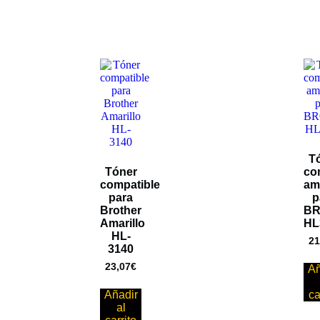
T
Tóner
co
compatible
ama
para
p
Brother
B
Amarillo
HL
HL-
21
3140
23,07
€
Añ
Añadir
ca
al