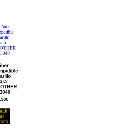
óner
mpatible
rillo
ara
ROTHER
3040
,90
€
adir
al
rrito