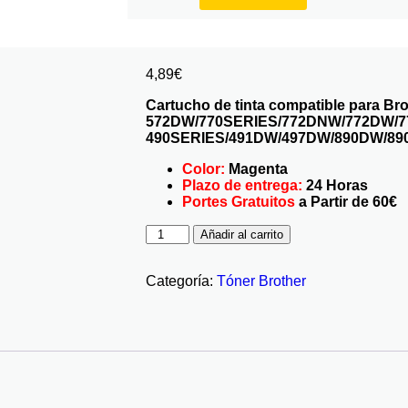
4,89
€
Cartucho de tinta compatible para Br
572DW/770SERIES/772DNW/772DW/7
490SERIES/491DW/497DW/890DW/89
Color:
Magenta
Plazo de entrega:
24 Horas
Portes Gratuitos
a Partir de 60€
Añadir al carrito
Categoría:
Tóner Brother