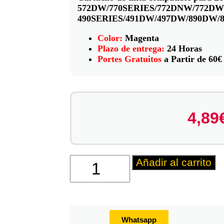
572DW/770SERIES/772DNW/772DW
490SERIES/491DW/497DW/890DW/
Color:
Magenta
Plazo de entrega:
24 Horas
Portes Gratuitos
a Partir de 60€
4,89
Añadir al carrito
Whatsapp