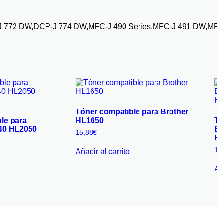
J 772 DW,DCP-J 774 DW,MFC-J 490 Series,MFC-J 491 DW,M
Tóner compatible para Brother
le para
HL1650
0 HL2050
15,88
€
Añadir al carrito