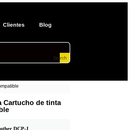
Clientes
Blog
Search
ompatible
 Cartucho de tinta
ble
rother DCP-J