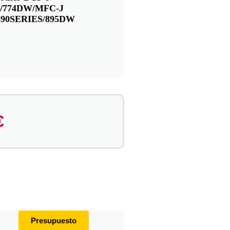
/774DW/MFC-J
890SERIES/895DW
€
Presupuesto