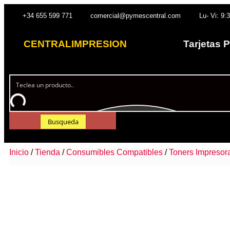
+34 655 599 771
comercial@pymescentral.com
Lu- Vi: 9:
CENTRALIMPRESION
Tarjetas 
Busqueda
Inicio
/
Tienda
/
Consumibles Compatibles
/
Toners Impresor