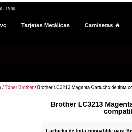
30 - 18:30
Pvc
Tarjetas Metálicas
Camisetas 🔥
a
/
Tóner Brother
/ Brother LC3213 Magenta Cartucho de tinta c
Brother LC3213 Magenta
compati
Cartucho de tinta compatible para B