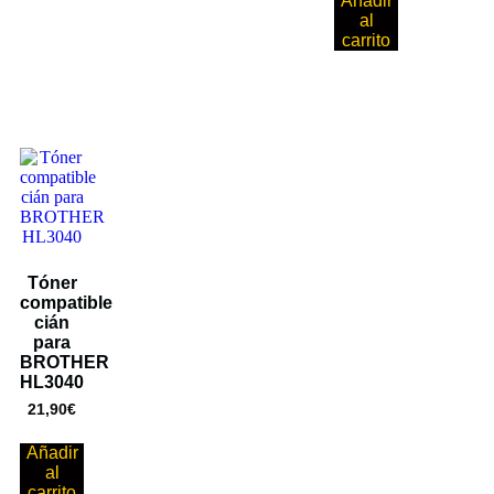
Añadir
al
carrito
Tóner
compatible
cián
para
BROTHER
HL3040
21,90
€
Añadir
al
carrito