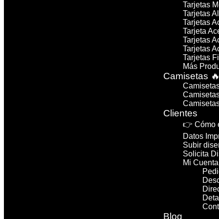
Tarjetas M
Tarjetas A
Tarjetas A
Tarjeta A
Tarjetas 
Tarjetas 
Tarjetas F
Más Produ
Camisetas 
Camisetas
Camisetas
Camisetas
Clientes
👉 Cómo e
Datos Imp
Subir dise
Solicita D
Mi Cuenta
Pedi
Des
Dire
Deta
Cont
Blog