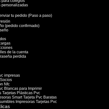
 para colegios
 personalizadas
nviar tu pedido (Paso a paso)
resión
ño (pedido confirmado)
iseño
dos
cargas
cciones
lles de la cuenta
raseña perdida
Pvc impresas
 Socios
on Nfc
vc Blancas para Imprimir
 Tarjetas Plásticas Pvc
esoras Smart Tarjeta Pvc Baratas
umibles Impresoras Tarjetas Pvc
licas