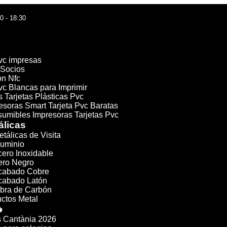
30 - 18:30
Pvc impresas
 Socios
on Nfc
vc Blancas para Imprimir
 Tarjetas Plásticas Pvc
esoras Smart Tarjeta Pvc Baratas
umibles Impresoras Tarjetas Pvc
álicas
etálicas de Visita
luminio
cero Inoxidable
cero Negro
Acabado Cobre
Acabado Latón
ibra de Carbón
ctos Metal

 Cantània 2026