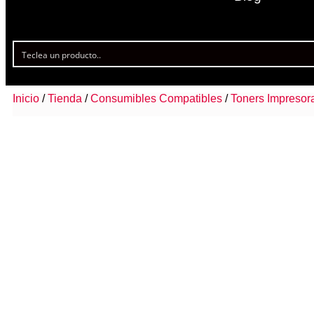
Inicio
/
Tienda
/
Consumibles Compatibles
/
Toners Impresor