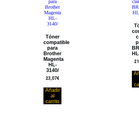
T
co
Tóner
c
compatible
p
para
B
Brother
HL
Magenta
21
HL-
3140/
Añ
23,07
€
ca
Añadir
al
carrito