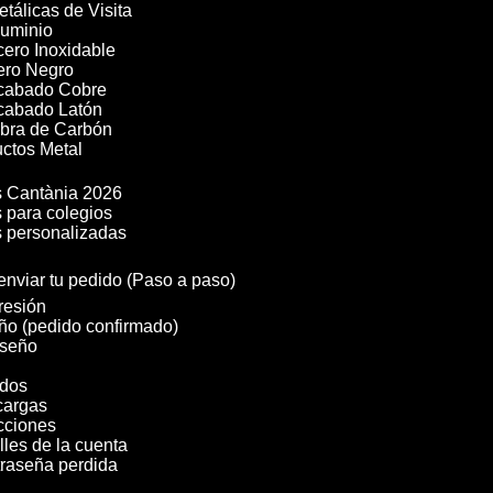
etálicas de Visita
luminio
cero Inoxidable
cero Negro
Acabado Cobre
Acabado Latón
ibra de Carbón
ctos Metal

 Cantània 2026
 para colegios
 personalizadas
nviar tu pedido (Paso a paso)
resión
ño (pedido confirmado)
iseño
dos
cargas
cciones
lles de la cuenta
raseña perdida