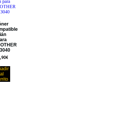
óner
mpatible
ián
ara
ROTHER
3040
,90
€
adir
al
rrito