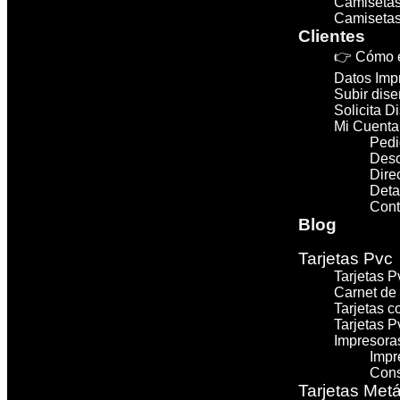
Camisetas
Camisetas
Clientes
👉 Cómo e
Datos Imp
Subir dise
Solicita D
Mi Cuenta
Pedi
Des
Dire
Deta
Cont
Blog
Tarjetas Pvc
Tarjetas 
Carnet de
Tarjetas c
Tarjetas P
Impresoras
Impr
Cons
Tarjetas Metá