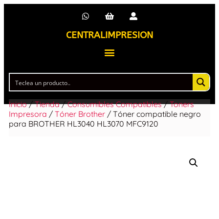
CENTRALIMPRESION
Inicio
/
Tienda
/
Consumibles Compatibles
/
Toners
Impresora
/
Tóner Brother
/ Tóner compatible negro
para BROTHER HL3040 HL3070 MFC9120