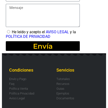
He leído y acepto el
AVISO LEGAL
y la
POLÍTICA DE PRIVACIDAD
Envía
Condiciones
Servicios
Envío y Pago
Tutoriales
Faq
Recursos
Política Venta
Guias
Política Privacidad
Ejemplos
Aviso Legal
Documentos