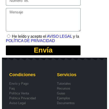
He leído y acepto el
AVISO LEGAL
y la
POLÍTICA DE PRIVACIDAD
Envía
Condiciones
Servicios
Envío y Pago
Tutoriales
Faq
Recursos
Política Venta
Guias
Política Privacidad
Ejemplos
Aviso Legal
Documentos