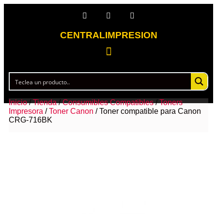
CENTRALIMPRESION
Inicio
/
Tienda
/
Consumibles Compatibles
/
Toners
Impresora
/
Toner Canon
/ Toner compatible para Canon
CRG-716BK