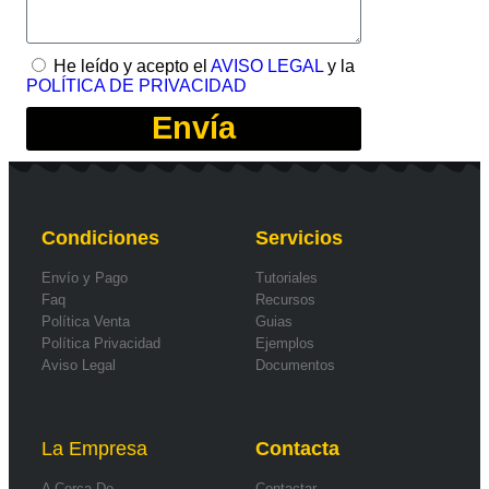
He leído y acepto el
AVISO LEGAL
y la
POLÍTICA DE PRIVACIDAD
Envía
Condiciones
Servicios
Envío y Pago
Tutoriales
Faq
Recursos
Política Venta
Guias
Política Privacidad
Ejemplos
Aviso Legal
Documentos
La Empresa
Contacta
A Cerca De...
Contactar