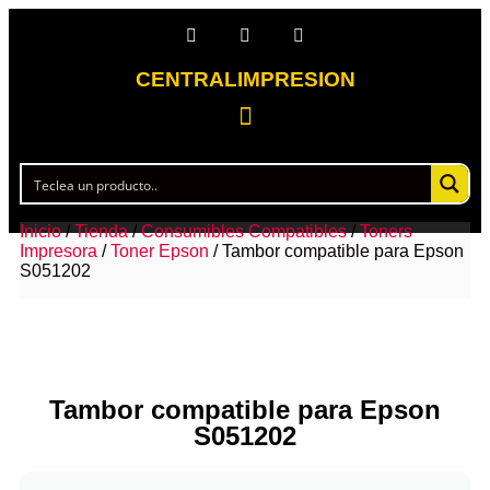
CENTRALIMPRESION
Inicio
/
Tienda
/
Consumibles Compatibles
/
Toners
Impresora
/
Toner Epson
/ Tambor compatible para Epson
S051202
Tambor compatible para Epson
S051202