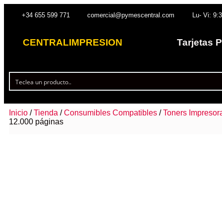
+34 655 599 771
comercial@pymescentral.com
Lu- Vi: 9:
CENTRALIMPRESION
Tarjetas 
Inicio
/
Tienda
/
Consumibles Compatibles
/
Toners Impresor
12.000 páginas