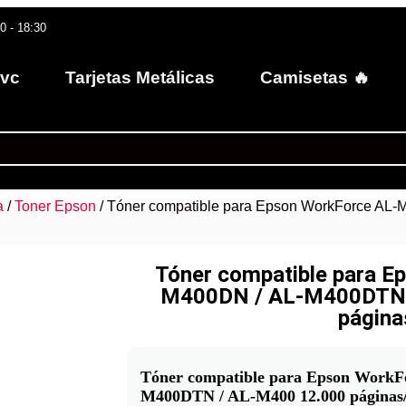
30 - 18:30
Pvc
Tarjetas Metálicas
Camisetas 🔥
a
/
Toner Epson
/ Tóner compatible para Epson WorkForce AL
Tóner compatible para E
M400DN / AL-M400DTN 
página
Tóner compatible para Epson Work
M400DTN / AL-M400 12.000 páginas/