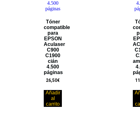
Tóner
T
compatible
co
para
p
EPSON
E
Aculaser
AC
C900
C
C1900
C
cián
ama
4.500
4
páginas
pá
26,50
€
11
Añadir
Añ
al
carrito
ca