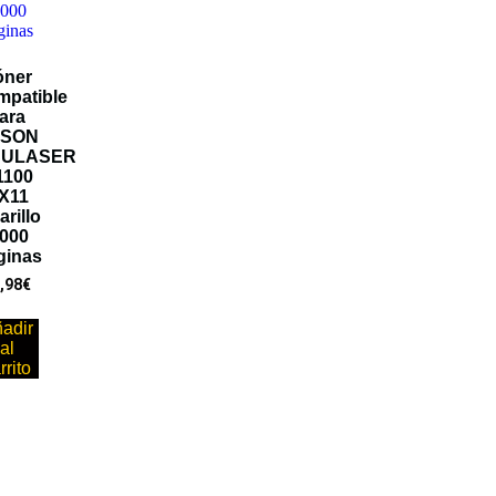
óner
mpatible
ara
PSON
ULASER
1100
X11
rillo
.000
ginas
,98
€
adir
al
rrito