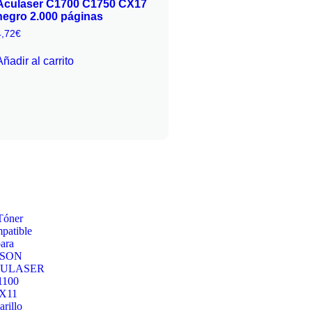
Aculaser C1700 C1750 CX17
negro 2.000 páginas
4,72
€
Añadir al carrito