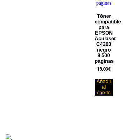
Tóner
compatible
para
EPSON
Aculaser
C4200
negro
8.500
páginas
18,03
€
Añadir
al
carrito