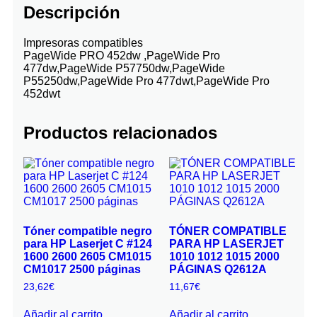
Descripción
Impresoras compatibles
PageWide PRO 452dw ,PageWide Pro
477dw,PageWide P57750dw,PageWide
P55250dw,PageWide Pro 477dwt,PageWide Pro
452dwt
Productos relacionados
Tóner compatible negro
TÓNER COMPATIBLE
para HP Laserjet C #124
PARA HP LASERJET
1600 2600 2605 CM1015
1010 1012 1015 2000
CM1017 2500 páginas
PÁGINAS Q2612A
23,62
€
11,67
€
Añadir al carrito
Añadir al carrito