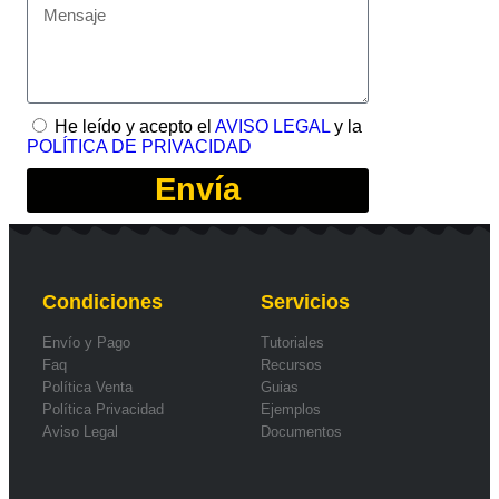
He leído y acepto el
AVISO LEGAL
y la
POLÍTICA DE PRIVACIDAD
Envía
Condiciones
Servicios
Envío y Pago
Tutoriales
Faq
Recursos
Política Venta
Guias
Política Privacidad
Ejemplos
Aviso Legal
Documentos