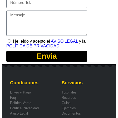
He leído y acepto el
AVISO LEGAL
y la
POLÍTICA DE PRIVACIDAD
Envía
Condiciones
Servicios
Envío y Pago
Tutoriales
Faq
Recursos
Política Venta
Guias
Política Privacidad
Ejemplos
Aviso Legal
Documentos