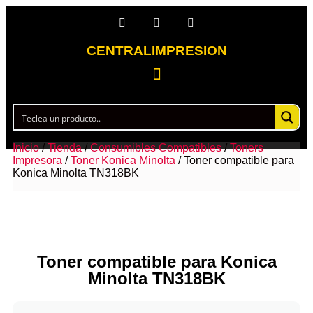
CENTRALIMPRESION
Inicio
/
Tienda
/
Consumibles Compatibles
/
Toners
Impresora
/
Toner Konica Minolta
/ Toner compatible para
Konica Minolta TN318BK
Toner compatible para Konica
Minolta TN318BK