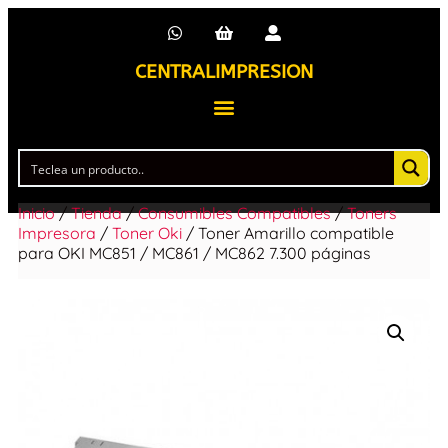
CENTRALIMPRESION
Inicio
/
Tienda
/
Consumibles Compatibles
/
Toners
Impresora
/
Toner Oki
/ Toner Amarillo compatible
para OKI MC851 / MC861 / MC862 7.300 páginas