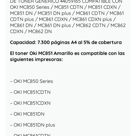
DE TONER GENERICO 44059165 COMPATIBLE CON
OKI MC
850 Series
/ MC
851 CDTN
/ MC
851 CDXN
/
MC
851 DN
/ MC
851 DN plus
/ MC
861 CDTN
/ MC
861
CDTN plus
/ MC
861 CDXN
/ MC
861 CDXN plus
/
MC
861 DN
/ MC
861 DN plus
/ MC
862 CDTN
/ MC
862
CDXN
/ MC
862 DN
Capacidad: 7.300 páginas A4 al 5% de cobertura
El toner Oki MC851 Amarillo es compatible con las
siguientes impresoras:
– OKI MC
850 Series
– OKI
MC
851CDTN
– OKI
MC
851CDXN
– OKI
MC
851DN
– OKI
MC
851DN plus
– OKI
MC
861CDTN