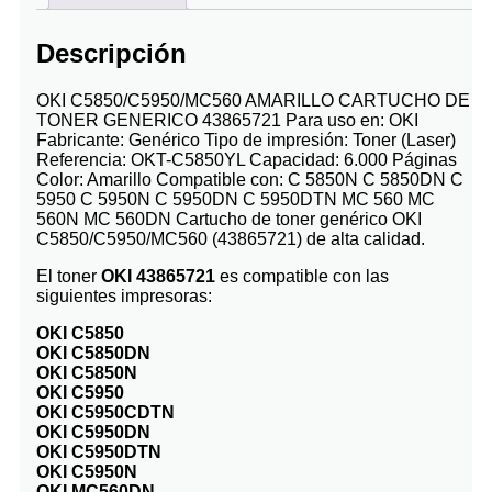
Descripción
OKI C5850/C5950/MC560 AMARILLO CARTUCHO DE
TONER GENERICO 43865721 Para uso en: OKI
Fabricante: Genérico Tipo de impresión: Toner (Laser)
Referencia: OKT-C5850YL Capacidad: 6.000 Páginas
Color: Amarillo Compatible con: C 5850N C 5850DN C
5950 C 5950N C 5950DN C 5950DTN MC 560 MC
560N MC 560DN Cartucho de toner genérico OKI
C5850/C5950/MC560 (43865721) de alta calidad.
El toner
OKI 43865721
es compatible con las
siguientes impresoras:
OKI C5850
OKI C5850DN
OKI C5850N
OKI C5950
OKI C5950CDTN
OKI C5950DN
OKI C5950DTN
OKI C5950N
OKI MC560DN