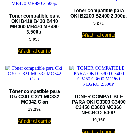
Toner compatible para
Toner compatible para
OKI B2200 B2400 2.000p.
OKI B410 B430 B440
3,27
€
MB460 MB470 MB480
3.500p.
Añadir al carrito
3,03
€
Añadir al carrito
Tóner compatible para
Oki C301 C321 MC332
TONER COMPATIBLE
MC342 Cian
PARA OKI C3300 C3400
C3450 C3600 MC360
13,29
€
NEGRO 2.500P.
19,35
€
Añadir al carrito
Añadir al carrito