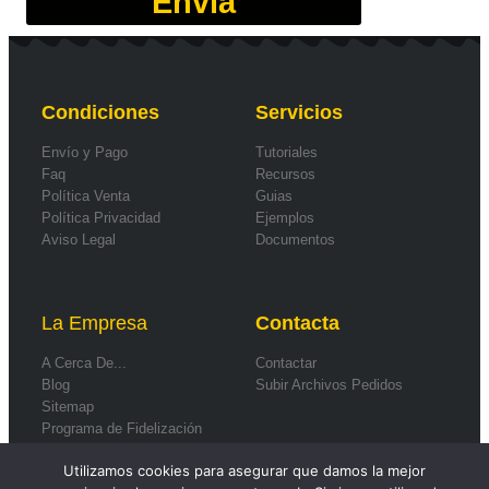
Envía
Condiciones
Servicios
Envío y Pago
Tutoriales
Faq
Recursos
Política Venta
Guias
Política Privacidad
Ejemplos
Aviso Legal
Documentos
La Empresa
Contacta
A Cerca De...
Contactar
Blog
Subir Archivos Pedidos
Sitemap
Programa de Fidelización
Formas de Pago
Utilizamos cookies para asegurar que damos la mejor