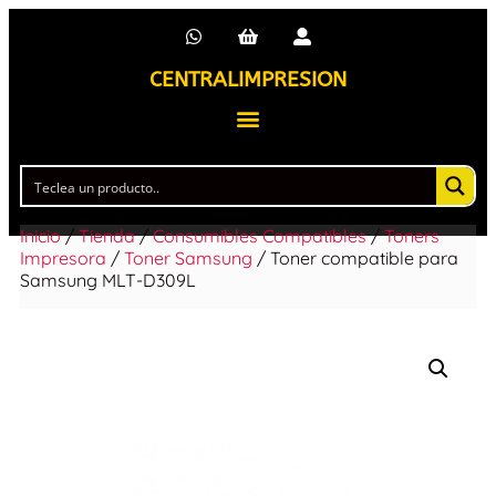
CENTRALIMPRESION
Inicio
/
Tienda
/
Consumibles Compatibles
/
Toners
Impresora
/
Toner Samsung
/ Toner compatible para
Samsung MLT-D309L