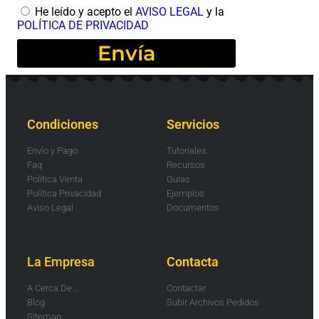
He leído y acepto el
AVISO LEGAL
y la
POLÍTICA DE PRIVACIDAD
Envía
Condiciones
Servicios
Envío y Pago
Tutoriales
Faq
Recursos
Política Venta
Guias
Política Privacidad
Ejemplos
Aviso Legal
Documentos
La Empresa
Contacta
A Cerca De...
Contactar
Blog
Subir Archivos Pedidos
Sitemap