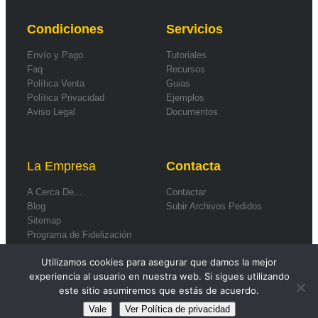
Condiciones
Servicios
Envío y Pago
Tutoriales
Faq
Recursos
Política Venta
Guias
Política Privacidad
Ejemplos
Aviso Legal
Documentos
La Empresa
Contacta
A Cerca De...
Contactar
Blog
Subir Archivos Pedidos
Sitemap
Programa de Fidelización
Formas de Pago
Utilizamos cookies para asegurar que damos la mejor
experiencia al usuario en nuestra web. Si sigues utilizando
este sitio asumiremos que estás de acuerdo.
Vale
Ver Política de privacidad
© 2026
Smartwebs
.