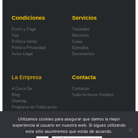
Condiciones
Servicios
Envío y Pago
Tutoriales
Faq
Recursos
Política Venta
Guias
Política Privacidad
Ejemplos
Aviso Legal
Documentos
La Empresa
Contacta
A Cerca De...
Contactar
Blog
Subir Archivos Pedidos
Sitemap
Programa de Fidelización
Formas de Pago
Utilizamos cookies para asegurar que damos la mejor
experiencia al usuario en nuestra web. Si sigues utilizando
este sitio asumiremos que estás de acuerdo.