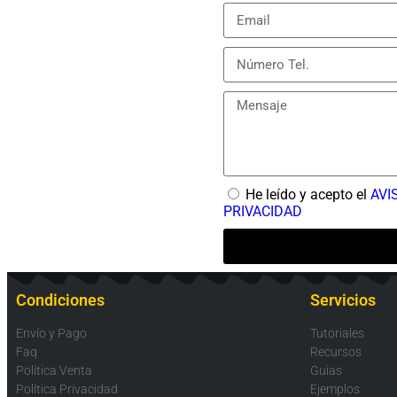
He leído y acepto el
AVI
PRIVACIDAD
Condiciones
Servicios
Envío y Pago
Tutoriales
Faq
Recursos
Política Venta
Guias
Política Privacidad
Ejemplos