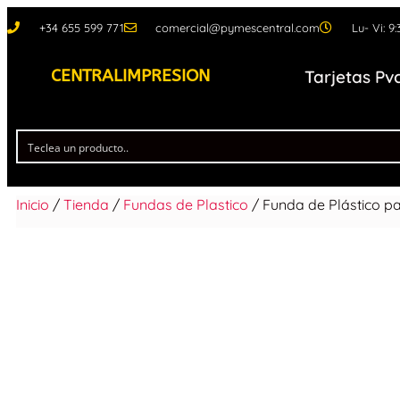
+34 655 599 771
comercial@pymescentral.com
Lu- Vi: 9:
CENTRALIMPRESION
Tarjetas Pv
Inicio
/
Tienda
/
Fundas de Plastico
/ Funda de Plástico p