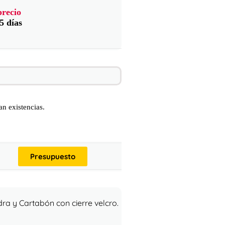
precio
5 días
n existencias.
Presupuesto
ra y Cartabón con cierre velcro.