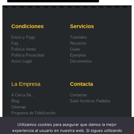
Condiciones
Servicios
Envío y Pago
Tutoriales
Faq
Recursos
Política Venta
Guias
Política Privacidad
Ejemplos
Aviso Legal
Documentos
La Empresa
Contacta
A Cerca De...
Contactar
Blog
Subir Archivos Pedidos
Sitemap
Programa de Fidelización
Formas de Pago
Utilizamos cookies para asegurar que damos la mejor
experiencia al usuario en nuestra web. Si sigues utilizando