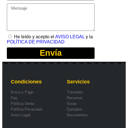
He leído y acepto el
AVISO LEGAL
y la
POLÍTICA DE PRIVACIDAD
Envía
Condiciones
Servicios
Envío y Pago
Tutoriales
Faq
Recursos
Política Venta
Guias
Política Privacidad
Ejemplos
Aviso Legal
Documentos