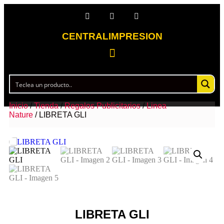
CENTRALIMPRESION
Inicio
/
Tienda
/
Regalos Publicitarios
/
Linea
Nature
/ LIBRETA GLI
LIBRETA GLI