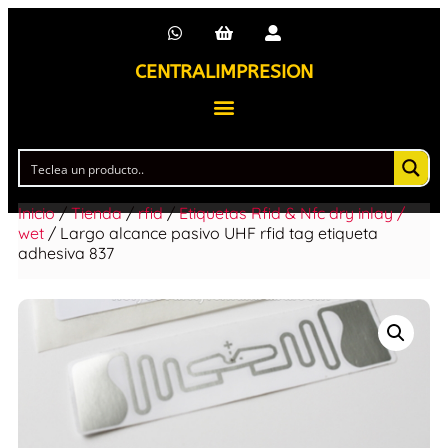
CENTRALIMPRESION
Inicio
/
Tienda
/
rfid
/
Etiquetas Rfid & Nfc dry inlay /
wet
/ Largo alcance pasivo UHF rfid tag etiqueta
adhesiva 837