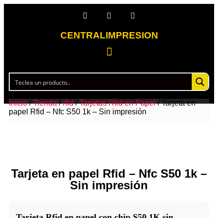
CENTRALIMPRESION
Inicio
/
Tienda
/
rfid
/
Tarjetas Rfid en Papel
/ Tarjeta en
papel Rfid – Nfc S50 1k – Sin impresión
Tarjeta en papel Rfid – Nfc S50 1k –
Sin impresión
Tarjeta Rfid en papel con chip S50 1K sin