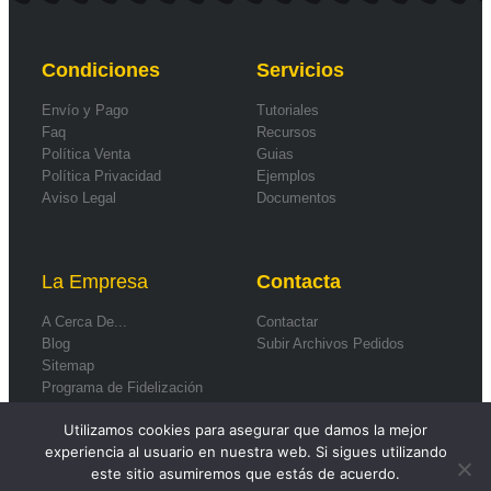
Condiciones
Servicios
Envío y Pago
Tutoriales
Faq
Recursos
Política Venta
Guias
Política Privacidad
Ejemplos
Aviso Legal
Documentos
La Empresa
Contacta
A Cerca De...
Contactar
Blog
Subir Archivos Pedidos
Sitemap
Programa de Fidelización
Formas de Pago
Utilizamos cookies para asegurar que damos la mejor
experiencia al usuario en nuestra web. Si sigues utilizando
este sitio asumiremos que estás de acuerdo.