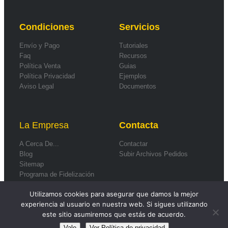
Condiciones
Servicios
Envío y Pago
Tutoriales
Faq
Recursos
Política Venta
Guias
Política Privacidad
Ejemplos
Aviso Legal
Documentos
La Empresa
Contacta
A Cerca De...
Contactar
Blog
Subir Archivos Pedidos
Sitemap
Programa de Fidelización
Formas de Pago
Utilizamos cookies para asegurar que damos la mejor
experiencia al usuario en nuestra web. Si sigues utilizando
este sitio asumiremos que estás de acuerdo.
Vale
Ver Política de privacidad