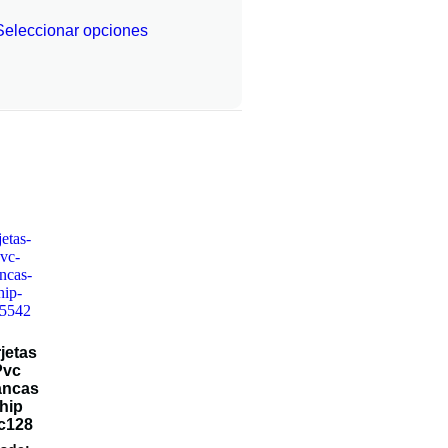
Seleccionar opciones
jetas
Pvc
ancas
hip
c128