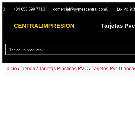
+34 655 599 771
comercial@pymescentral.com
Lu- Vi: 9:
CENTRALIMPRESION
Tarjetas Pvc
Inicio
/
Tienda
/
Tarjetas Plásticas PVC
/
Tarjetas Pvc Blanca