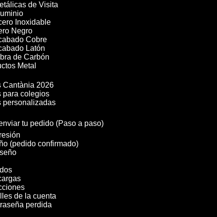
etálicas de Visita
luminio
cero Inoxidable
cero Negro
Acabado Cobre
Acabado Latón
ibra de Carbón
ctos Metal

 Cantània 2026
 para colegios
 personalizadas
nviar tu pedido (Paso a paso)
resión
ño (pedido confirmado)
iseño
dos
cargas
cciones
lles de la cuenta
raseña perdida