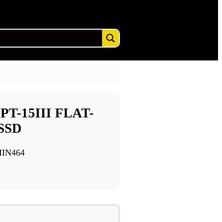
T-15III FLAT-
SSD
IIN464