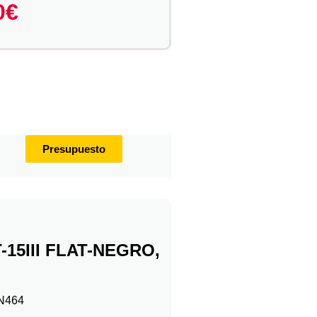
0
€
Presupuesto
-15III FLAT-NEGRO,
IN464