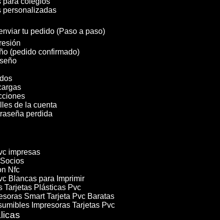
 para colegios
 personalizadas
nviar tu pedido (Paso a paso)
resión
ño (pedido confirmado)
iseño
dos
cargas
cciones
lles de la cuenta
raseña perdida
Pvc impresas
 Socios
on Nfc
vc Blancas para Imprimir
 Tarjetas Plásticas Pvc
esoras Smart Tarjeta Pvc Baratas
umibles Impresoras Tarjetas Pvc
licas