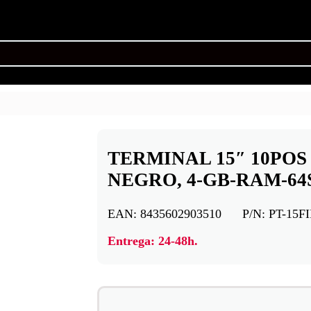
TERMINAL 15″ 10POS P
NEGRO, 4-GB-RAM-64
EAN:
8435602903510
P/N:
PT-15FI
Entrega: 24-48h.