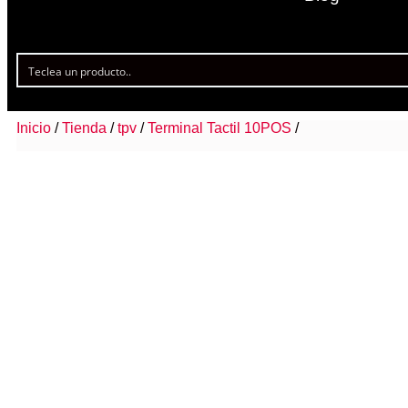
Inicio
/
Tienda
/
tpv
/
Terminal Tactil 10POS
/