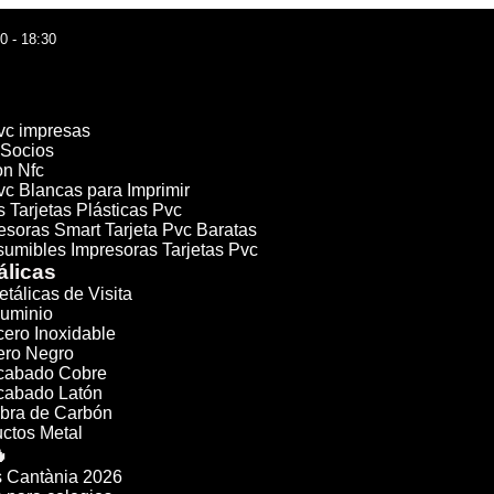
30 - 18:30
Pvc impresas
 Socios
on Nfc
vc Blancas para Imprimir
 Tarjetas Plásticas Pvc
esoras Smart Tarjeta Pvc Baratas
umibles Impresoras Tarjetas Pvc
álicas
etálicas de Visita
luminio
cero Inoxidable
cero Negro
Acabado Cobre
Acabado Latón
ibra de Carbón
ctos Metal

 Cantània 2026