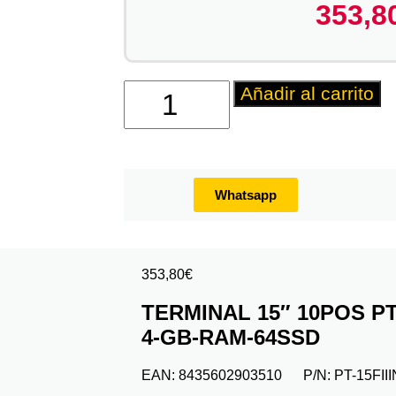
353,8
Añadir al carrito
Whatsapp
353,80
€
TERMINAL 15″ 10POS PT
4-GB-RAM-64SSD
EAN:
8435602903510
P/N:
PT-15FII