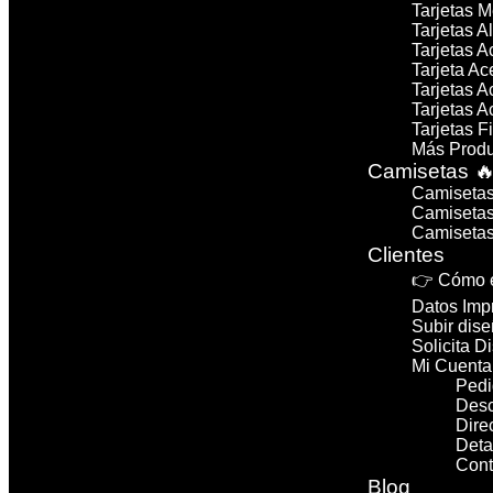
Tarjetas M
Tarjetas A
Tarjetas A
Tarjeta A
Tarjetas 
Tarjetas 
Tarjetas F
Más Produ
Camisetas 
Camisetas
Camisetas
Camisetas
Clientes
👉 Cómo e
Datos Imp
Subir dise
Solicita D
Mi Cuenta
Pedi
Des
Dire
Deta
Cont
Blog