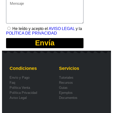
He leído y acepto el
AVISO LEGAL
y la
POLÍTICA DE PRIVACIDAD
Envía
Condiciones
Servicios
Envío y Pago
Tutoriales
Faq
Recursos
Política Venta
Guias
Política Privacidad
Ejemplos
Aviso Legal
Documentos