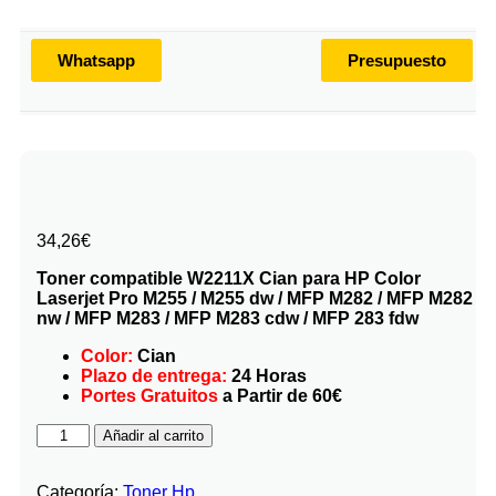
Whatsapp
Presupuesto
34,26
€
Toner compatible W2211X Cian para HP Color
Laserjet Pro M255 / M255 dw / MFP M282 / MFP M282
nw / MFP M283 / MFP M283 cdw / MFP 283 fdw
Color:
Cian
Plazo de entrega:
24 Horas
Portes Gratuitos
a Partir de 60€
Añadir al carrito
Categoría:
Toner Hp