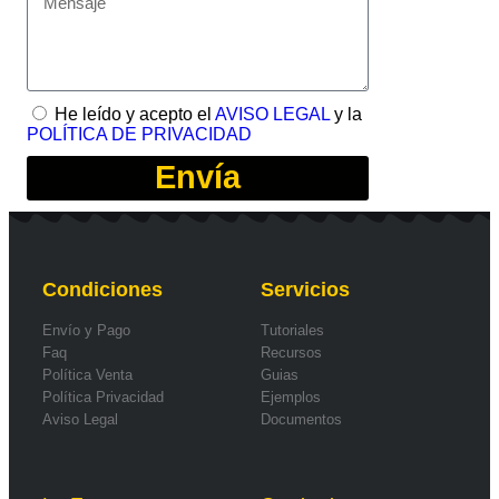
He leído y acepto el
AVISO LEGAL
y la
POLÍTICA DE PRIVACIDAD
Envía
Condiciones
Servicios
Envío y Pago
Tutoriales
Faq
Recursos
Política Venta
Guias
Política Privacidad
Ejemplos
Aviso Legal
Documentos