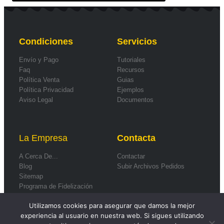
Condiciones
Servicios
Envío y Pago
Tutoriales
Faq
Recursos
Política Venta
Guias
Política Privacidad
Ejemplos
Aviso Legal
Documentos
La Empresa
Contacta
A Cerca De...
Contactar
Blog
Subir Archivos Pedidos
Sitemap
Programa de Fidelización
Formas de Pago
Utilizamos cookies para asegurar que damos la mejor
experiencia al usuario en nuestra web. Si sigues utilizando