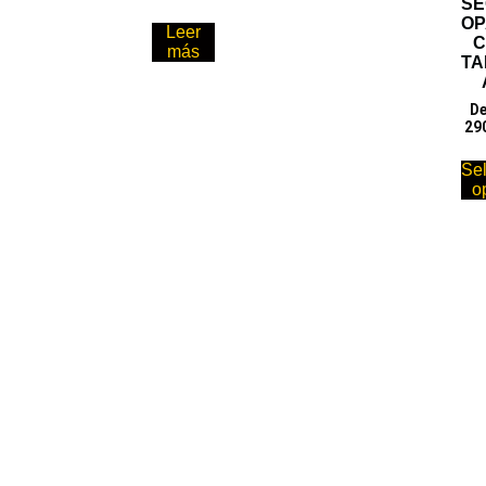
S
O
Leer
más
TA
De
29
Se
o