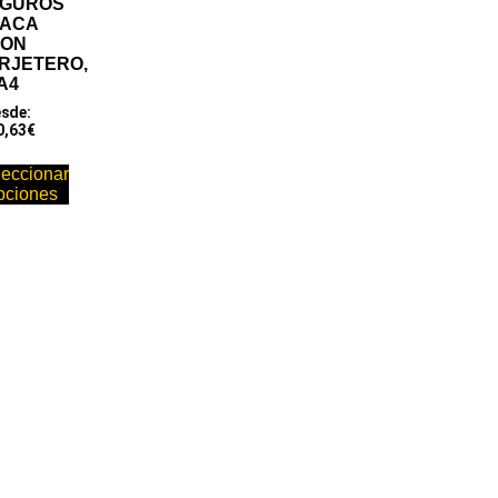
EGUROS
PACA
CON
RJETERO,
A4
sde:
0,63
€
leccionar
pciones