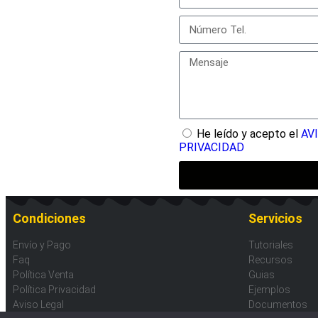
He leído y acepto el
AV
PRIVACIDAD
Condiciones
Servicios
Envío y Pago
Tutoriales
Faq
Recursos
Política Venta
Guias
Política Privacidad
Ejemplos
Aviso Legal
Documentos