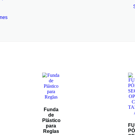
ones
Funda
de
Plástico
F
para
PÓ
Reglas