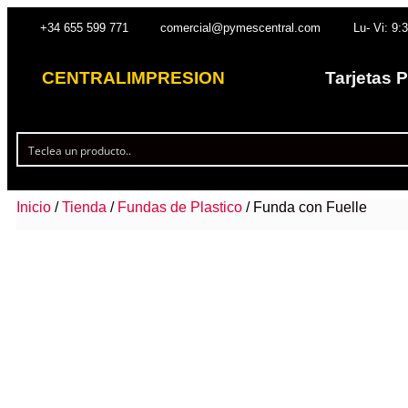
+34 655 599 771
comercial@pymescentral.com
Lu- Vi: 9:
CENTRALIMPRESION
Tarjetas 
Inicio
/
Tienda
/
Fundas de Plastico
/ Funda con Fuelle