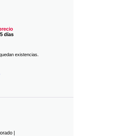
precio
5 días
quedan existencias.
o
Morado |