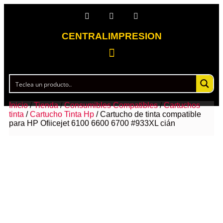
CENTRALIMPRESION
Inicio
/
Tienda
/
Consumibles Compatibles
/
Cartuchos
tinta
/
Cartucho Tinta Hp
/ Cartucho de tinta compatible
para HP Ofiicejet 6100 6600 6700 #933XL cián