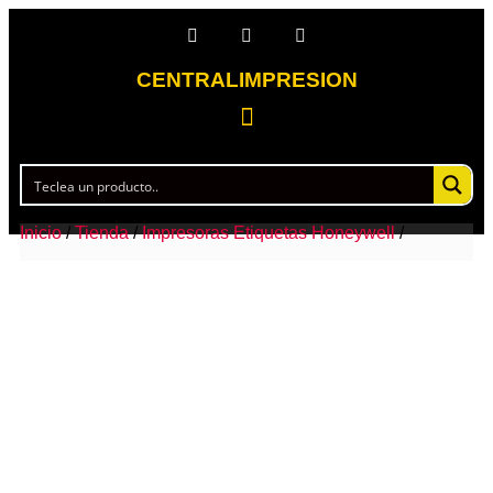
CENTRALIMPRESION
Inicio
/
Tienda
/
Impresoras Etiquetas Honeywell
/