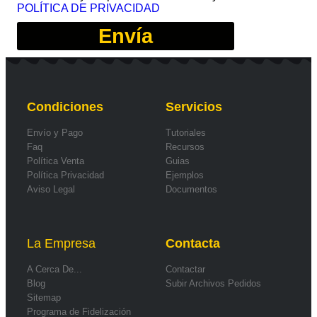
POLÍTICA DE PRIVACIDAD
Envía
Condiciones
Servicios
Envío y Pago
Tutoriales
Faq
Recursos
Política Venta
Guias
Política Privacidad
Ejemplos
Aviso Legal
Documentos
La Empresa
Contacta
A Cerca De...
Contactar
Blog
Subir Archivos Pedidos
Sitemap
Programa de Fidelización